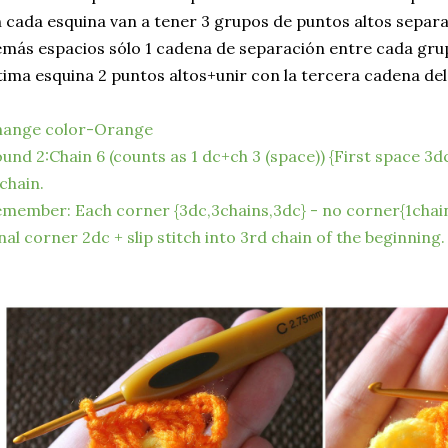
 cada esquina van a tener 3 grupos de puntos altos separa
más espacios sólo 1 cadena de separación entre cada grup
tima esquina 2 puntos altos+unir con la tercera cadena del 
hange color-Orange
und 2:Chain 6 (counts as 1 dc+ch 3 (space)) {First space 3d
chain.
member: Each corner {3dc,3chains,3dc} - no corner{1chain
nal corner 2dc + slip stitch into 3rd chain of the beginning.