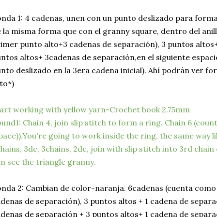
nda 1: 4 cadenas, unen con un punto deslizado para formar
 la misma forma que con el granny square, dentro del anil
imer punto alto+3 cadenas de separación), 3 puntos altos
ntos altos+ 3cadenas de separación,en el siguiente espacio
nto deslizado en la 3era cadena inicial). Ahí podrán ver fo
to*)
art working with yellow yarn-Crochet hook 2.75mm
und1: Chain 4, join slip stitch to form a ring. Chain 6 (coun
pace)).You're going to work inside the ring, the same way l
hains, 3dc, 3chains, 2dc, join with slip stitch into 3rd chai
n see the triangle granny.
nda 2: Cambian de color-naranja. 6cadenas (cuenta como 
denas de separación), 3 puntos altos + 1 cadena de separa
denas de separación + 3 puntos altos+ 1 cadena de separac