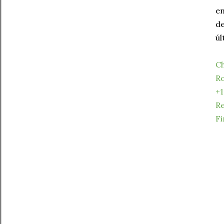
en
de
úl
C
Ro
+1
Re
Fi