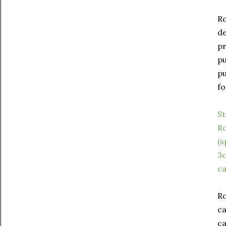
Ro
de
pr
pu
pu
fo
St
Ro
(s
3c
ca
Ro
ca
ca