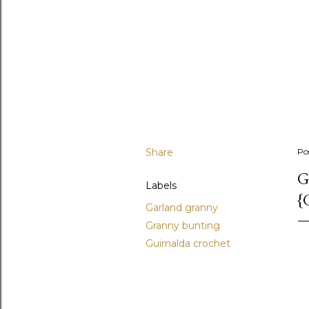
Share
Po
G
Labels
{
Garland granny
Granny bunting
Guirnalda crochet