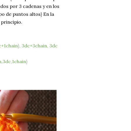
dos por 3 cadenas y en los
o de puntos altos} En la
principio.
c+1chain}, 3dc+3chain, 3dc
,3dc,1chain}