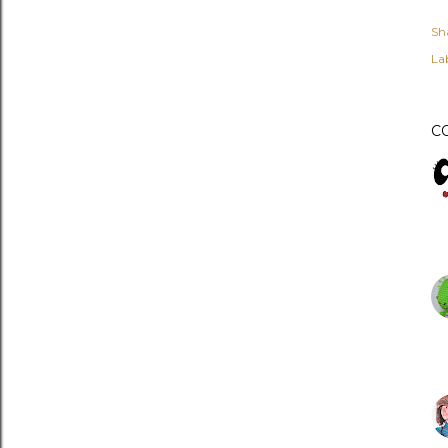
Sh
Lab
C