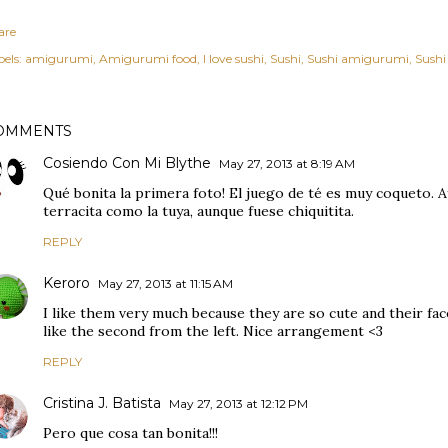
are
els:
amigurumi
Amigurumi food
I love sushi
Sushi
Sushi amigurumi
Sushi
OMMENTS
Cosiendo Con Mi Blythe
May 27, 2013 at 8:19 AM
Qué bonita la primera foto! El juego de té es muy coqueto. 
terracita como la tuya, aunque fuese chiquitita.
REPLY
Keroro
May 27, 2013 at 11:15 AM
I like them very much because they are so cute and their faces
like the second from the left. Nice arrangement <3
REPLY
Cristina J. Batista
May 27, 2013 at 12:12 PM
Pero que cosa tan bonita!!!