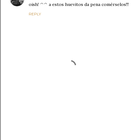
oish! ^^ a estos huevitos da pena comérselos!!!
REPLY
P
o