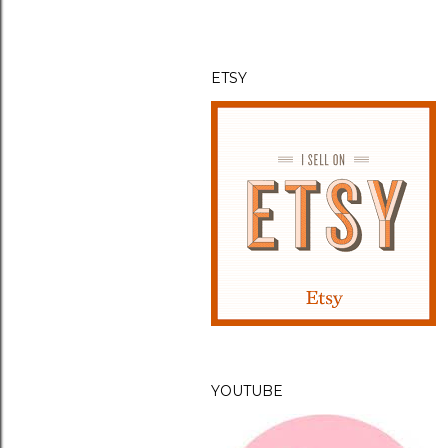
n
t
ETSY
YOUTUBE