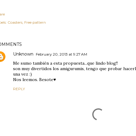
are
els:
Coasters
Free pattern
OMMENTS
Unknown
February 20, 2013 at 9:27 AM
Me sumo también a esta propuesta...que lindo blog!!
son muy divertidos los amigurumis, tengo que probar hacerl
una vez :)
Nos leemos. Besote♥
REPLY