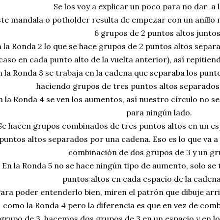
Se los voy a explicar un poco para no dar a 
te mandala o potholder resulta de empezar con un anillo
6 grupos de 2 puntos altos junto
 la Ronda 2 lo que se hace grupos de 2 puntos altos separ
caso en cada punto alto de la vuelta anterior), así repitien
 la Ronda 3 se trabaja en la cadena que separaba los puntos
haciendo grupos de tres puntos altos separados
n la Ronda 4 se ven los aumentos, así nuestro círculo no se
para ningún lado.
Se hacen grupos combinados de tres puntos altos en un esp
puntos altos separados por una cadena. Eso es lo que va a 
combinación de dos grupos de 3 y un gr
En la Ronda 5 no se hace ningún tipo de aumento, solo se
puntos altos en cada espacio de la cadena
ara poder entenderlo bien, miren el patrón que dibuje arri
como la Ronda 4 pero la diferencia es que en vez de comb
grupo de 3, hacemos dos grupos de 3 en un espacio y en lo