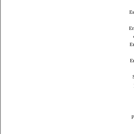
Es
En
En
E
P