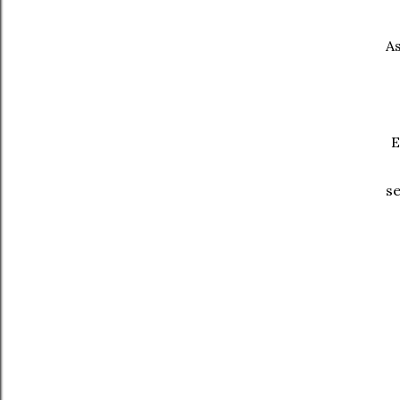
As
E
se