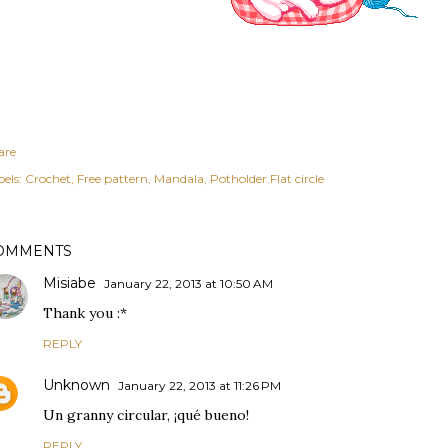
are
els:
Crochet
Free pattern
Mandala
Potholder.Flat circle
OMMENTS
Misiabe
January 22, 2013 at 10:50 AM
Thank you :*
REPLY
Unknown
January 22, 2013 at 11:26 PM
Un granny circular, ¡qué bueno!
REPLY